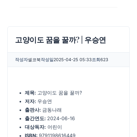
고양이도 꿈을 꿀까? | 우승연
작성자
셀코북
작성일
2025-04-25 05:33
조회
623
제목:
고양이도 꿈을 꿀까?
저자:
우승연
출판사:
금동나래
출간연도:
2024-06-16
대상독자:
어린이
ISBN:
9791198616449