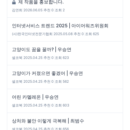
제 작품을 홍보합니다.
김연희
|
2026.06.05
|
추천 0
|
조회 2
인터넷서비스 트렌드 2025 | 아이어워즈위원회
(사)한국인터넷전문가협회
|
2025.05.08
|
추천 0
|
조회 625
고양이도 꿈을 꿀까? | 우승연
셀코북
|
2025.04.25
|
추천 0
|
조회 623
고양이가 커졌으면 좋겠어 | 우승연
셀코북
|
2025.04.25
|
추천 0
|
조회 562
어린 카멜레온 | 우승연
셀코북
|
2025.04.25
|
추천 0
|
조회 603
상처와 불안 이렇게 극복해 | 최범수
셀코북
|
2025.04.25
|
추천 0
|
조회 656