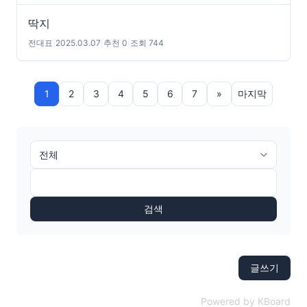
딱지
전대표
|
2025.03.07
|
추천 0
|
조회 744
1
2
3
4
5
6
7
»
마지막
검색
글쓰기
Powered by KBoard