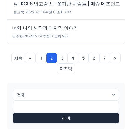
KCLS 입고승인 - 쫓겨난 사람들 | 매슈 데즈먼드
셀코북
|
2025.03.19
|
추천 0
|
조회 703
너와 나의 시작과 마지막 이야기
김주환
|
2024.12.19
|
추천 0
|
조회 983
처음
«
1
2
3
4
5
6
7
»
마지막
검색