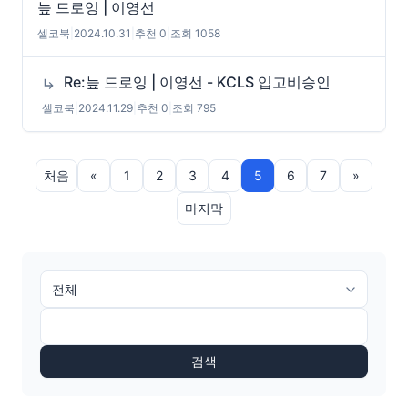
늪 드로잉 | 이영선
셀코북
|
2024.10.31
|
추천 0
|
조회 1058
Re:늪 드로잉 | 이영선 - KCLS 입고비승인
셀코북
|
2024.11.29
|
추천 0
|
조회 795
처음
«
1
2
3
4
5
6
7
»
마지막
검색