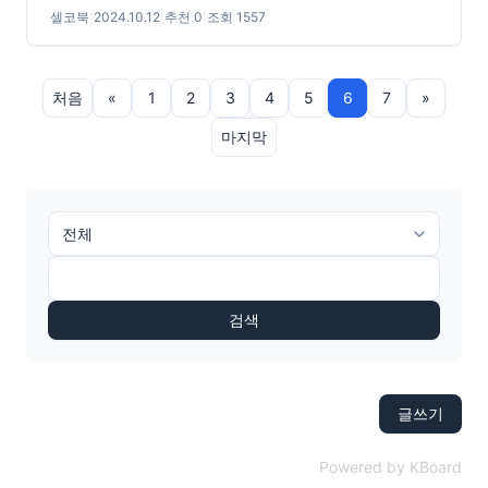
셀코북
|
2024.10.12
|
추천 0
|
조회 1557
처음
«
1
2
3
4
5
6
7
»
마지막
검색
글쓰기
Powered by KBoard