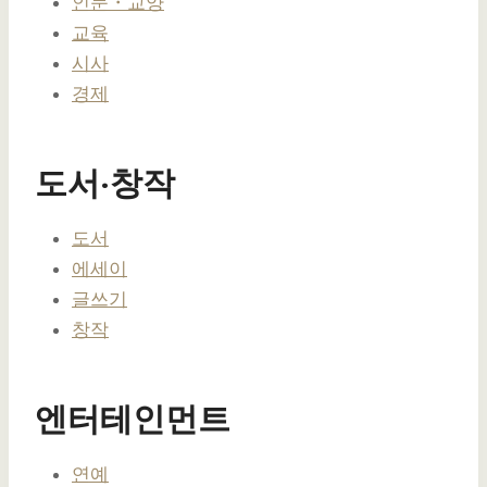
인문・교양
교육
시사
경제
도서·창작
도서
에세이
글쓰기
창작
엔터테인먼트
연예