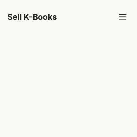
Skip
to
Sell K-Books
content