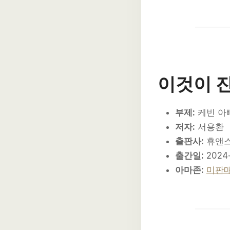
이것이 
부제:
케빈 아
저자:
서용환
출판사:
휴앤
출간일:
2024-
아마존:
미판