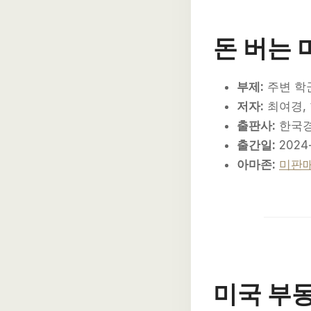
돈 버는 
부제:
주변 학
저자:
최여경, 
출판사:
한국
출간일:
2024-
아마존:
미판
미국 부동