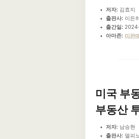
저자:
김효지
출판사:
이든
출간일:
2024-
아마존:
미판
미국 부
부동산 
저자:
남승현
출판사:
델피