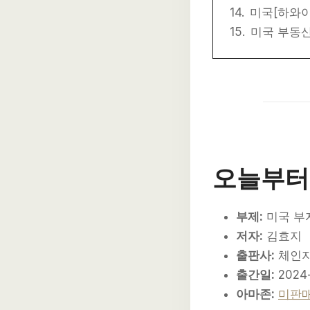
미국[하와
미국 부동산
오늘부터
부제:
미국 부
저자:
김효지
출판사:
체인
출간일:
2024-
아마존:
미판