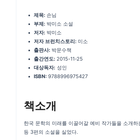
제목:
손님
부제:
박미소 소설
저자:
박미소
저자 브런치스토리:
미소
출판사:
박문수책
출간연도:
2015-11-25
대상독자:
성인
ISBN:
9788996975427
책소개
한국 문학의 미래를 이끌어갈 예비 작가들을 소개하는 '
등 3편의 소설을 실었다.