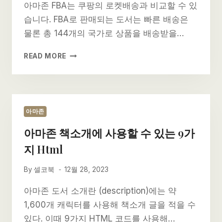
아마존 FBA는 쿠팡의 로켓배송과 비교할 수 있
습니다. FBA로 판매되는 도서는 빠른 배송은
물론 총 144개의 국가로 상품을 배송받을…
아
READ MORE
마
존
FBA
를
이
아마존
용
아마존 책소개에 사용할 수 있는 9가
하
면
지 Html
배
송
By
셀코북
12월 28, 2023
가
아마존 도서 소개란 (description)에는 약
능
한
1,600개 캐릭터를 사용해 책소개 글을 적을 수
국
있다. 이때 9가지 HTML 코드를 사용해…