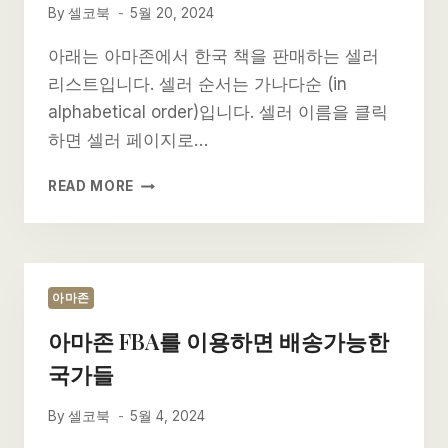
By
셀코북
5월 20, 2024
아래는 아마존에서 한국 책을 판매하는 셀러
리스트입니다. 셀러 순서는 가나다순 (in
alphabetical order)입니다. 셀러 이름을 클릭
하면 셀러 페이지로…
아
READ MORE
마
존
한
국
책
아마존
셀
아마존 FBA를 이용하면 배송가능한
러
들
국가들
By
셀코북
5월 4, 2024