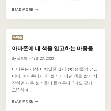
가
들
아
READ MORE
마
존
책
소
개
아마존
에
아마존에 내 책을 입고하는 마중물
사
용
By
셀코북
12월 23, 2023
할
수
아마존은 경쟁이 치열한 셀러(seller)들의 정글
있
이다. 아마존에서 한 셀러가 어떤 책을 팔기 시
는
작하면 다른 셀러들이 몰려든다. “나도 팔게
9
가
요!” 하며…
지
HTML
아
READ MORE
마